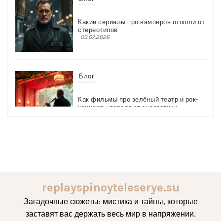
Какие сериалы про вампиров отошли от
стереотипов
03.07.2026
Блог
Как фильмы про зелёный театр и рок-
концерты передают энергетику
03.07.2026
Блог
Как кино про Стокгольмский синдром
меняет восприятие жертв
replayspinoyteleserye.su
03.07.2026
Загадочные сюжеты: мистика и тайны, которые
заставят вас держать весь мир в напряжении.