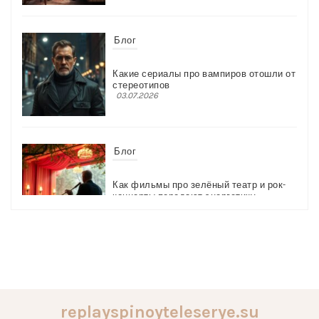
Блог
Какие сериалы про вампиров отошли от
стереотипов
03.07.2026
Блог
Как фильмы про зелёный театр и рок-
концерты передают энергетику
03.07.2026
Блог
Как кино про Стокгольмский синдром
меняет восприятие жертв
replayspinoyteleserye.su
03.07.2026