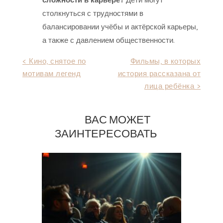
столкнуться с трудностями в
балансировании учёбы и актёрской карьеры,
а также с давлением общественности.
Навигация
< Кино, снятое по
Фильмы, в которых
мотивам легенд
история рассказана от
по
лица ребёнка >
записям
ВАС МОЖЕТ
ЗАИНТЕРЕСОВАТЬ