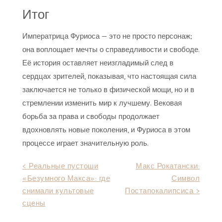
Итог
Императрица Фуриоса — это не просто персонаж;
она воплощает мечты о справедливости и свободе.
Её история оставляет неизгладимый след в
сердцах зрителей, показывая, что настоящая сила
заключается не только в физической мощи, но и в
стремлении изменить мир к лучшему. Вековая
борьба за права и свободы продолжает
вдохновлять новые поколения, и Фуриоса в этом
процессе играет значительную роль.
Навигация
< Реальные пустоши
Макс Рокатански:
«Безумного Макса»: где
Символ
по
снимали культовые
Постапокалипсиса >
записям
сцены