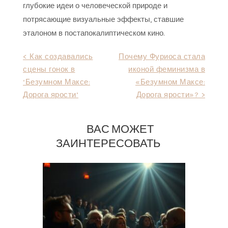
глубокие идеи о человеческой природе и
потрясающие визуальные эффекты, ставшие
эталоном в постапокалиптическом кино.
Навигация
< Как создавались
Почему Фуриоса стала
сцены гонок в
иконой феминизма в
по
‘Безумном Максе:
«Безумном Максе:
записям
Дорога ярости’
Дорога ярости»? >
ВАС МОЖЕТ
ЗАИНТЕРЕСОВАТЬ