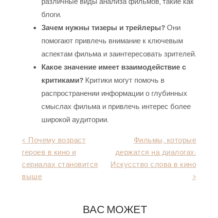
различные виды анализа фильмов, такие как
блоги.
Зачем нужны тизеры и трейлеры?
Они
помогают привлечь внимание к ключевым
аспектам фильма и заинтересовать зрителей.
Какое значение имеет взаимодействие с
критиками?
Критики могут помочь в
распространении информации о глубинных
смыслах фильма и привлечь интерес более
широкой аудитории.
Навигация
< Почему возраст
Фильмы, которые
героев в кино и
держатся на диалогах:
по
сериалах становится
Искусство слова в кино
записям
выше
>
ВАС МОЖЕТ