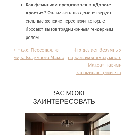
Как феминизм представлен в «Дороге
ярости»?
Фильм активно демонстрирует
сильные женские персонажи, которые
бросают вызов традиционным гендерным
ролям.
Навигация
< Накс: Персонаж из
Что делает безумных
мира Безумного Макса
персонажей «Безумного
по
Макса» такими
записям
запоминающимися >
ВАС МОЖЕТ
ЗАИНТЕРЕСОВАТЬ